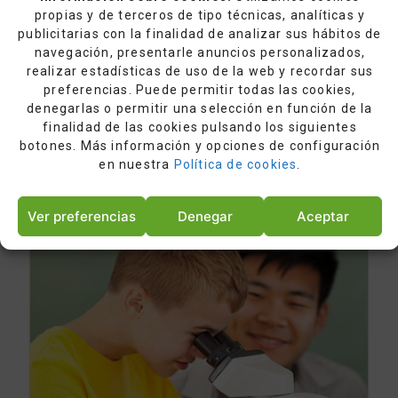
propias y de terceros de tipo técnicas, analíticas y
Science Bits se pondrá en contacto con usted para
publicitarias con la finalidad de analizar sus hábitos de
realizarle una demostración.
navegación, presentarle anuncios personalizados,
realizar estadísticas de uso de la web y recordar sus
preferencias. Puede permitir todas las cookies,
SOLICITE UNA DEMO
denegarlas o permitir una selección en función de la
finalidad de las cookies pulsando los siguientes
botones. Más información y opciones de configuración
en nuestra
Política de cookies
.
Ver preferencias
Denegar
Aceptar